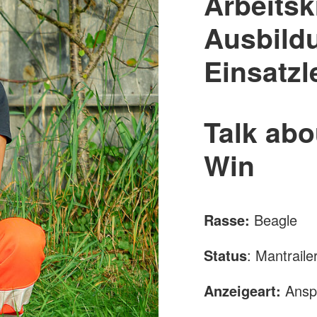
Arbeitsk
Ausbildu
Einsatzl
Talk abo
Win
Rasse:
Beagle
Status
: Mantraile
Anzeigeart:
Ansp